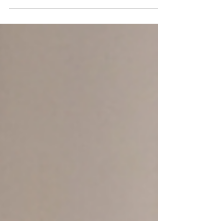
permet aux patients atteints de cancer de se
faire rembourser leurs séances d'activité
physique adaptée par l'Assurance maladie. Et
la Nouvelle-Aquitaine fait partie des trois
régions pilotes. Ce que dit le décret Le décret
n°2026-281 du 14 avril 2026, publié au
Journal officiel du 16 avril , lance une
expérimentation de deux ans permettant la prise
en charge des séances d'activité physi